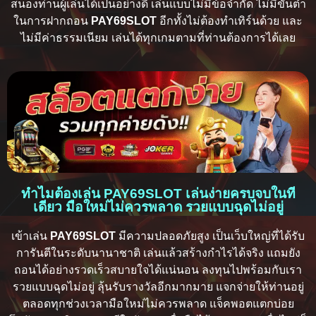
สนองท่านผู้เล่นได้เป็นอย่างดี เล่นแบบไม่มีข้อจำกัด ไม่มีขั้นต่ำ
ในการฝากถอน
PAY69SLOT
อีกทั้งไม่ต้องทำเทิร์นด้วย และ
ไม่มีค่าธรรมเนียม เล่นได้ทุกเกมตามที่ท่านต้องการได้เลย
ทำไมต้องเล่น PAY69SLOT เล่นง่ายครบจบในที
เดียว มือใหม่ไม่ควรพลาด รวยแบบฉุดไม่อยู่
เข้าเล่น
PAY69SLOT
มีความปลอดภัยสูง เป็นเว็บใหญ่ที่ได้รับ
การันตีในระดับนานาชาติ เล่นแล้วสร้างกำไรได้จริง แถมยัง
ถอนได้อย่างรวดเร็วสบายใจได้แน่นอน ลงทุนไปพร้อมกับเรา
รวยแบบฉุดไม่อยู่ ลุ้นรับรางวัลอีกมากมาย แจกจ่ายให้ท่านอยู่
ตลอดทุกช่วงเวลามือใหม่ไม่ควรพลาด แจ็คพอตแตกบ่อย