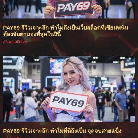
PAY69 รีวิวเจาะลึก ทำไมถึงเป็นเว็บสล็อตที่เซียนพนัน
ต้องจับตามองที่สุดในปีนี้
อ่านต่อคลิกเลย
PAY69 รีวิวเจาะลึก ทำไมที่นี่ถึงเป็น จุดจบสายแข็ง