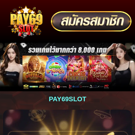
PAY69SLOT