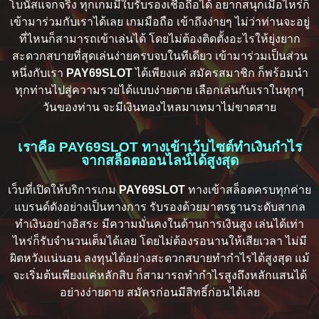
โบนัสแจกจริง ทุกเกมมีใบรับรองเชื่อถือได้ อยากสนุกเมื่อไหร่ก็
เข้ามาร่วมกับเราได้เลย เกมมือถือ เข้าถึงง่ายๆ ไม่ว่าท่านจะอยู่
ที่ไหนก็สามารถเข้าเล่นได้ โดยไม่ต้องติดตั้งอะไรให้ยุ่งยาก
สะดวกสบายที่สุดเล่นง่ายครบจบในทีเดียว เข้ามาร่วมเป็นส่วน
หนึ่งกับเรา
PAY69SLOT
ได้เพียงแค่ สมัครสมาชิก ก็พร้อมนำ
ทุกท่านไปสู่ความรวยได้แบบง่ายดาย เลือกเล่นกับเราในทุกๆ
วันของท่าน จะมีเงินทองไหลมาเทมาไม่ขาดสาย
เราคือ PAY69SLOT ทางเข้าเว้บไซต์ทำเงินกำไร
จากสล็อตออนไลน์ได้สูงสุด
เว็บที่เปิดให้บริการเกม
PAY69SLOT
ทางเข้าสล็อตครบทุกค่าย
แบรนด์ดังอย่างเป็นทางการ รับรองด้วยมาตรฐานระดับสากล
ทำเงินอย่างอิสระ มีความมั่นคงในด้านการเงินสูง เล่นได้เท่า
ไหร่ก็รับจำนวนเต็มได้เลย โดยไม่ต้องรอนานให้เสียเวลา ไม่มี
ผิดหวังแน่นอน ลงทุนได้อย่างสะดวกสบายทำกำไรได้สูงสุด แม้
จะเริ่มต้นเพียงแค่หลักสิบ ก็สามารถทำกำไรสูงถึงหลักแสนได้
อย่างง่ายดาย สมัครก่อนมีสิทธิ์ก่อนได้เลย