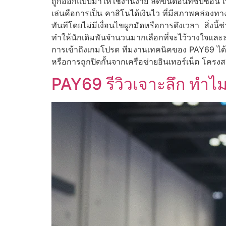
ถูกออกแบบมาให้ใช้งานง่าย ลดขั้นตอนที่ซับซ้อน เพีย
เล่นคือการเป็น คาสิโนได้เงินไว ที่มีสภาพคล่องทา
ทันทีโดยไม่มีเงื่อนไขผูกมัดหรือการดึงเวลา สิ่งนี
ทำให้นักเดิมพันจำนวนมากเลือกที่จะไว้วางใจและล
การเข้าถึงเกมโปรด ทีมงานเทคนิคของ PAY69 ได้ทำ
หรือการถูกปิดกั้นจากเครือข่ายอินเทอร์เน็ต โครง
PAY69 รีวิวเจาะลึก ทำไมที