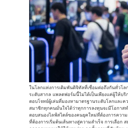
ในโลกแห่งการเดิมพันดิจิทัลที่เชื่อมต่อถึงกันทั่
ระดับสากล แพลตฟอร์มนี้ไม่ได้เป็นเพียงแค่ผู้ให้
ตอบโจทย์ผู้เล่นที่มองหามาตรฐานระดับโลกและคว
สมาชิกทุกคนมั่นใจได้ว่าทุกการลงทุนจะมีโอกาสทำก
ตอบสนองไลฟ์สไตล์ของคนยุคใหม่ที่ต้องการความสำเร
ที่ต้องการเริ่มต้นเส้นทางสู่ความสำเร็จ การเลือ