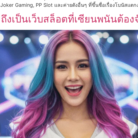
er Gaming, PP Slot และค่ายดังอื่นๆ ที่ขึ้นชื่อเรื่องโบนัสแตกง
ึงเป็นเว็บสล็อตที่เซียนพนันต้องจั