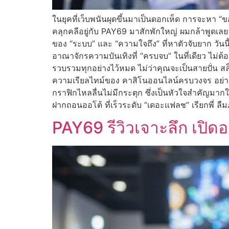
ในยุคที่เว็บพนันผุดขึ้นมาเป็นดอกเห็ด การจะหา “ขอ
คลุกคลีอยู่กับ PAY69 มาสักพักใหญ่ ผมกล้าพูดเลยว
ของ “ระบบ” และ “ความใจถึง” ที่หาตัวจับยาก วันนี้
อาณาจักรความบันเทิงที่ “ครบจบ” ในที่เดียว ไม่ต้อง
รวบรวมทุกอย่างไว้หมด ไม่ว่าคุณจะเป็นสายปั่น สล
ความเรียลไทม์ของ คาสิโนออนไลน์ครบวงจร อย่าง 
กราฟิกไหลลื่นไม่มีกระตุก ซึ่งเป็นหัวใจสำคัญมากในจ
ฝากถอนออโต้ ที่เร็วระดับ “เดอะแฟลช” เรียกพี่ 
PAY69 รีวิวเจาะลึก เปิด