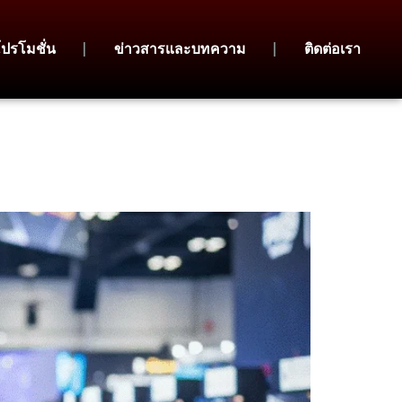
ปรโมชั่น
ข่าวสารและบทความ
ติดต่อเรา