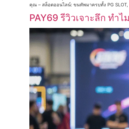
คุณ – สล็อตออนไลน์: ขนทัพมาครบทั้ง PG SLOT, Jok
PAY69 รีวิวเจาะลึก ทำไมถ