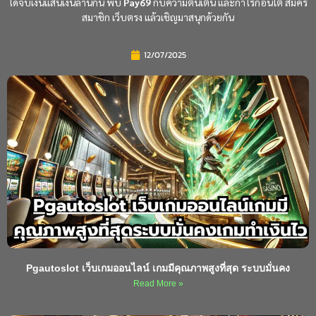
ได้จับเงินแสนเงินล้านกัน พบ
Pay69
กับความตื่นเต้น และกำไรก้อนโต สมัคร
สมาชิก เว็บตรง แล้วเชิญมาสนุกด้วยกัน
12/07/2025
Pgautoslot เว็บเกมออนไลน์ เกมมีคุณภาพสูงที่สุด ระบบมั่นคง
Read More »