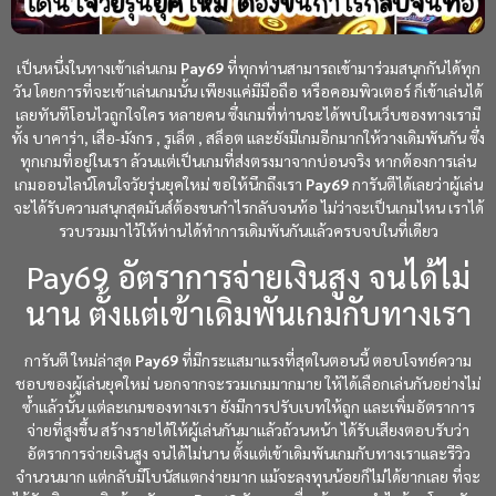
เป็นหนึ่งในทางเข้าเล่นเกม
Pay69
ที่ทุกท่านสามารถเข้ามาร่วมสนุกกันได้ทุก
วัน โดยการที่จะเข้าเล่นเกมนั้น เพียงแค่มีมือถือ หรือคอมพิวเตอร์ ก็เข้าเล่นได้
เลยทันทีโอนไวถูกใจใคร หลายคน ซึ่งเกมที่ท่านจะได้พบในเว็บของทางเรามี
ทั้ง บาคาร่า, เสือ-มังกร , รูเล็ต , สล็อต และยังมีเกมอีกมากให้วางเดิมพันกัน ซึ่ง
ทุกเกมที่อยู่ในเรา ล้วนแต่เป็นเกมที่ส่งตรงมาจากบ่อนจริง หากต้องการเล่น
เกมออนไลน์โดนใจวัยรุ่นยุคใหม่ ขอให้นึกถึงเรา
Pay69
การันตีได้เลยว่าผู้เล่น
จะได้รับความสนุกสุดมันส์ต้องขนกำไรกลับจนท้อ ไม่ว่าจะเป็นเกมไหน เราได้
รวบรวมมาไว้ให้ท่านได้ทำการเดิมพันกันแล้วครบจบในที่เดียว
Pay69 อัตราการจ่ายเงินสูง จนได้ไม่
นาน ตั้งแต่เข้าเดิมพันเกมกับทางเรา
การันตี ใหม่ล่าสุด
Pay69
ที่มีกระแสมาแรงที่สุดในตอนนี้ ตอบโจทย์ความ
ชอบของผู้เล่นยุคใหม่ นอกจากจะรวมเกมมากมาย ให้ได้เลือกเล่นกันอย่างไม่
ซ้ำแล้วนั้น แต่ละเกมของทางเรา ยังมีการปรับเบทให้ถูก และเพิ่มอัตราการ
จ่ายที่สูงขึ้น สร้างรายได้ให้ผู้เล่นกันมาแล้วถ้วนหน้า ได้รับเสียงตอบรับว่า
อัตราการจ่ายเงินสูง จนได้ไม่นาน ตั้งแต่เข้าเดิมพันเกมกับทางเราและรีวิว
จำนวนมาก แต่กลับมีโบนัสแตกง่ายมาก แม้จะลงทุนน้อยก็ไม่ได้ยากเลย ที่จะ