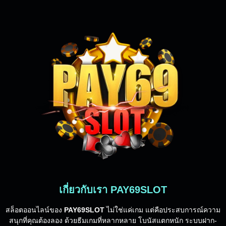
เกี่ยวกับเรา PAY69SLOT
สล็อตออนไลน์ของ
PAY69SLOT
ไม่ใช่แค่เกม แต่คือประสบการณ์ความ
สนุกที่คุณต้องลอง ด้วยธีมเกมที่หลากหลาย โบนัสแตกหนัก ระบบฝาก-