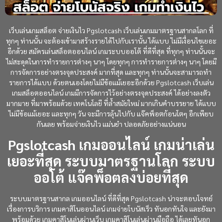
เว็บเล่นเกมสล็อต จ่ายเงินไว Pgslotcash เว็บเล่นเกมมาตรฐานสากลโลก ที่
ทุกๆ ท่านนั้น จะต้องเข้ามาสร้างรายได้ไปกับเรานั้น ได้แบบ ไม่มีเงื่อนไขเยอะ
อีกด้วย สมัครเล่นสล็อตออนไลน์ เกมระบบออโต้ ที่ดีที่สุด ที่ทุกๆ ท่านนั้นจะ
ไม่สะดุดในการทำรายการต่างๆ นาๆ โดยทุกๆ การทำรายการต่างๆ นาๆ โดยมี
การจัดการอย่างตรงจุดประสงค์ มากที่สุด และทุกๆ ท่านนั้นจะสามารถทำ
รายการได้แบบ ด้วยตนเองโดยไม่มีข้อแม้เยอะอีกด้วย Pgslotcash เว็บเล่น
เกมสล็อตออนไลน์ เกมมีการจัดการไว้อย่างตรงจุดประสงค์ ได้อย่างลงตัว
มากมาย ที่มาพร้อมด้วย เทคโนโลยี ที่ล้ำสมัยใหม่ มากเกินคำบรรยาย ได้แบบ
ไม่มีข้อแม้เยอะ และทุกๆ วัน จะมีการลุ้นไปกับ แจ๊คพ็อตก้อนโตๆ อีกเพียบ
กันเลย พร้อมจ่ายเงินไว แม่นยำ ปลอดภัยอย่างแน่นอน
Pgslotcash เกมออนไลน์ เกมน่าเล่น
เยอะที่สุด ระบบมาตรฐานโลก ระบบ
ออโต้ แจ๊คพ็อตลงบ่อยที่สุด
ระบบมาตรฐานสากล เกมออนไลน์ ที่ดีที่สุด Pgslotcash น่าจะตอบโจทย์
เรื่องการบริการ เกมคาสิโนออนไลน์ เกมจ่ายโบนัสเร็ว ทันอกทันใจ และยังมา
พร้อมด้วย เกมคาสิโนเล่นผ่านเว็บ เกมคาสิโนเล่นผ่านมือถือ ได้เลยทันอก