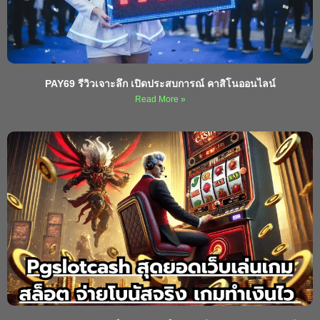
PAY69 รีวิวเจาะลึก เปิดประสบการณ์ คาสิโนออนไลน์
Read More »