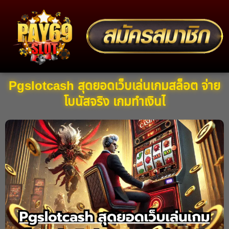
Pgslotcash สุดยอดเว็บเล่นเกมสล็อต จ่าย
โบนัสจริง เกมทำเงินไ